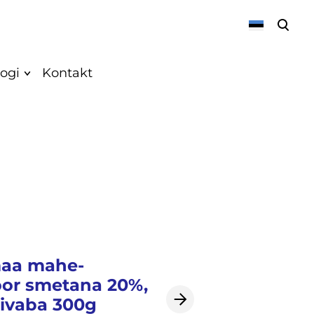
lisati ostukorvi.
Vaata ostukorvi
ogi
Kontakt
Meist
Uudised
Vegan
Retseptid
k
aa mahe-
or smetana 20%,
k
sivaba 300g