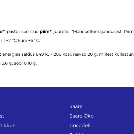
r*
, pastöriseeritud
piim*
, juuretis. *Mahepõllumajandusest. Piim
ril +2 ºC kuni +6 ºC.
:
energiasisaldus 849 kJ / 206 kcal, rasvad 20 g, millest küllastun
3,6 g, sool 0,10 g.
Saare
est
Saare Öko
tlikkus
Cocodeli