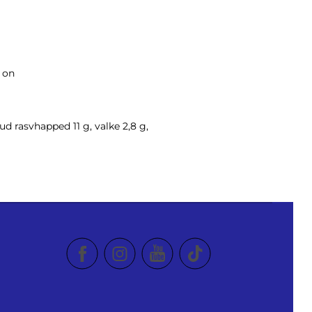
 on
ud rasvhapped 11 g, valke 2,8 g,