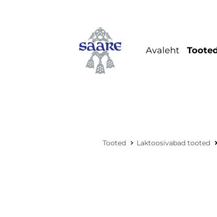
Avaleht
Toote
Koh
Jog
Mai
jogu
Tooted
Laktoosivabad tooted
Kre
Last
Coc
Sips