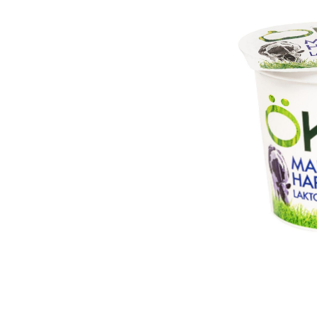
Toor
Hap
Mah
too
Lak
too
Hor
Prot