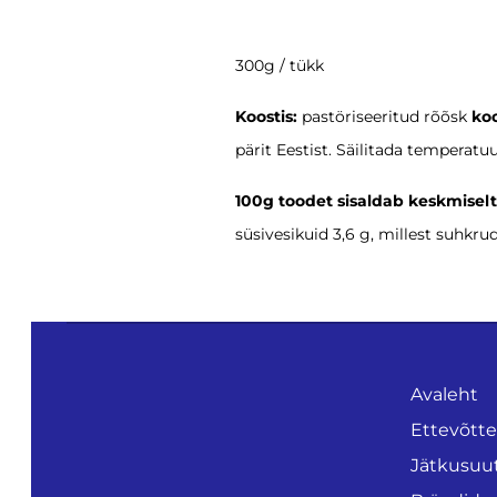
300g / tükk
Koostis:
pastöriseeritud rõõsk
koo
pärit Eestist. Säilitada temperatuu
100g toodet sisaldab keskmiselt
süsivesikuid 3,6 g, millest suhkrud 
Avaleht
Ettevõtt
Jätkusuu