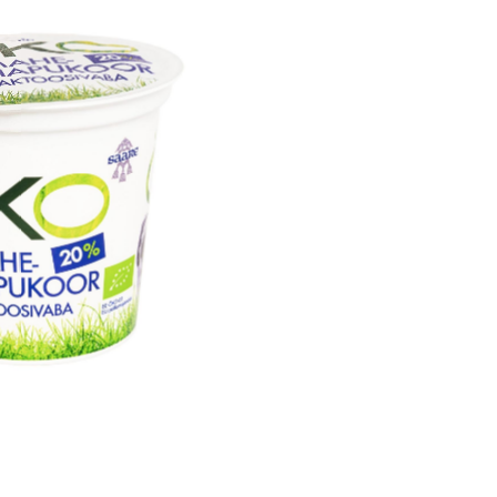
juust
ukoor
epiima-
ted
toosivabad
ted
eca
eiinijook