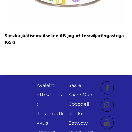
Sipsiku jäätisemaitseline AB-jogurt teraviljarõngastega
165 g
Avaleht
Saare
Ettevõttes
Saare Öko
t
Cocodeli
Jätkusuutli
Rahkis
kkus
Eatwow