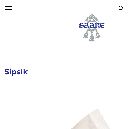
lisati ostukorvi.
Vaata ostukorvi
Sipsik