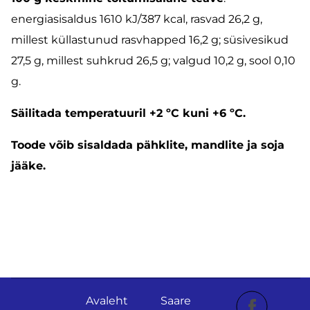
energiasisaldus 1610 kJ/387 kcal, rasvad 26,2 g,
millest küllastunud rasvhapped 16,2 g; süsivesikud
27,5 g, millest suhkrud 26,5 g; valgud 10,2 g, sool 0,10
g.
Säilitada temperatuuril +2 ºC kuni +6 ºC.
Toode võib sisaldada pähklite, mandlite ja soja
jääke.
Avaleht
Saare