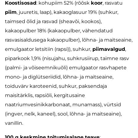
Koostisosad
: kohupiim 52% (rõõsk
koor
, rasvatu
piim
, juuretis, laap), kakaoglasuur 19% (suhkur,
taimsed õlid ja rasvad (sheavõi, kookos),
kakaopulber 18% (kakaopulber, vähendatud
rasvasisaldusega kakaopulber), lõhna- ja maitseaine,
emulgaator letsitiin (rapsi)), suhkur,
piimavalgud
,
piparkook 1,9% (nisujahu, suhkrusiirup, taimne rasv
(palmi- ja võiseemnikuõli) emulgaator rasvhapete
mono- ja diglütseriidid, lõhna- ja maitseaine,
toiduvärv karoteenid, suhkur, paksendaja
maisitärklis, rapsiõli, kergitusaine
naatriumvesinikkarbonaat, munamass), vürtsid
(ingver, nelk, kaneel), sool, lõhna- ja maitseaine),
vanillin.
100 g keskmine toitumisalane teave
: