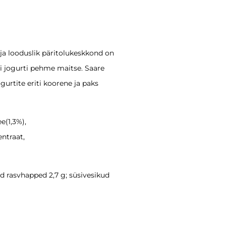
ja looduslik päritolukeskkond on
oni jogurti pehme maitse. Saare
urtite eriti koorene ja paks
e(1,3%),
ntraat,
ud rasvhapped 2,7 g; süsivesikud