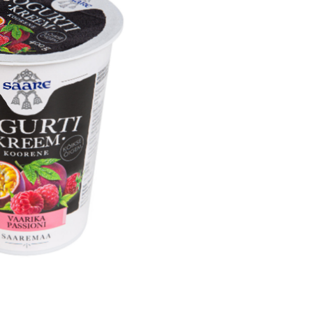
juust
ukoor
epiima-
ted
toosivabad
ted
eca
eiinijook