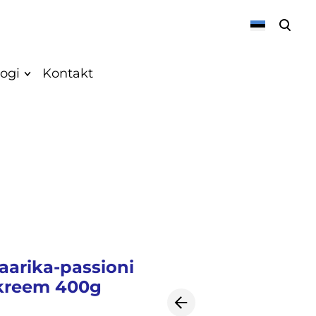
lisati ostukorvi.
Vaata ostukorvi
ogi
Kontakt
Meist
Uudised
Vegan
Retseptid
k
aarika-passioni
ikreem 400g
k