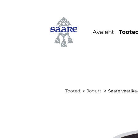
Avaleht
Toote
Koh
Jog
Mai
jogu
Tooted
Jogurt
Saare vaarika
Kre
Last
Coc
Sips