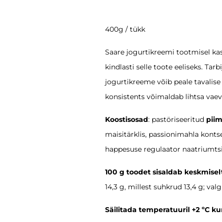
400g / tükk
Saare jogurtikreemi tootmisel kas
kindlasti selle toote eeliseks. Ta
jogurtikreeme võib peale tavalise
konsistents võimaldab lihtsa vae
Koostisosad
: pastöriseeritud
pii
maisitärklis, passionimahla konts
happesuse regulaator naatriumtsitr
100 g toodet sisaldab keskmisel
14,3 g, millest suhkrud 13,4 g; valg
Säilitada temperatuuril +2 ºC ku