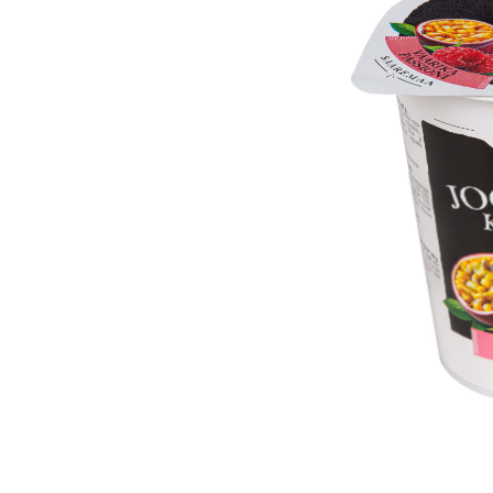
Toor
Hap
Mah
too
Lak
too
Hor
Prot